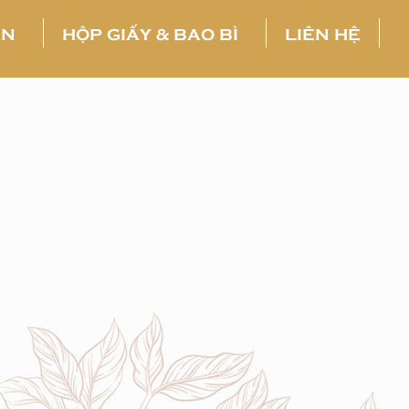
ẤN
HỘP GIẤY & BAO BÌ
LIÊN HỆ