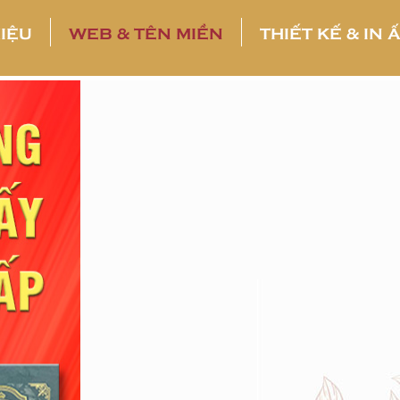
HIỆU
WEB & TÊN MIỀN
THIẾT KẾ & IN 